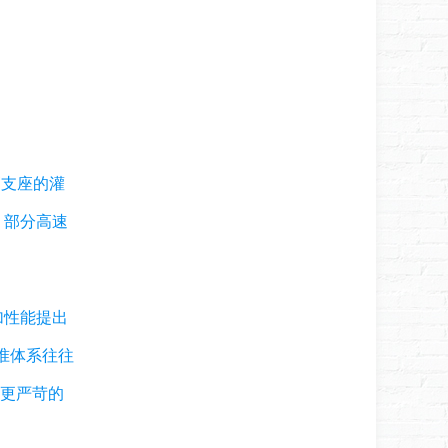
高支座的灌
。部分高速
。
加性能提出
准体系往往
更严苛的