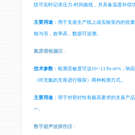
统可实时记录压力-时间曲线，并具备温度补偿
主要用途
：用于支座生产线上或实验室内的批量
格与否，效率高，数据可追溯。
氦质谱检漏仪
：
技术参数
：检测灵敏度可达10^-13 Pa·m
（对充氦的支座进行嗅探）两种检测方式。
主要用途
：用于对密封性有极高要求的支座产品
一。
数字超声波探伤仪
：