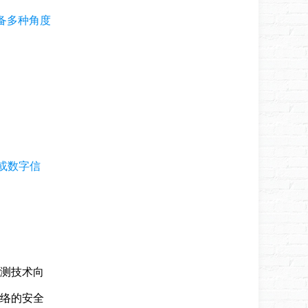
配备多种角度
A或数字信
测技术向
络的安全