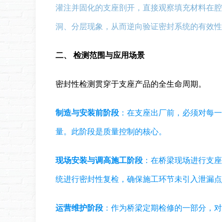
灌注并固化的支座剖开，直接观察填充材料在腔
洞、分层现象，从而逆向验证密封系统的有效性
二、 检测范围与应用场景
密封性检测贯穿于支座产品的全生命周期。
制造与安装前阶段
：在支座出厂前，必须对每一
量。此阶段是质量控制的核心。
现场安装与调高施工阶段
：在桥梁现场进行支座
统进行密封性复检，确保施工环节未引入泄漏点
运营维护阶段
：作为桥梁定期检修的一部分，对