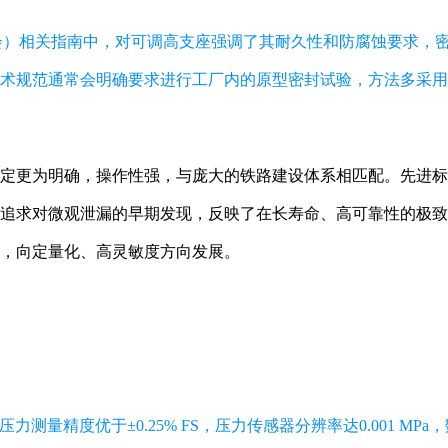
协会）相关指南中，对可调高支座强调了其耐久性和防腐蚀要求，
术规范通常会明确要求进行工厂内的原型密封试验，方法多采用
定更为明确，操作性强，与庞大的铁路建设体系相匹配。先进标
追求对微观泄漏的早期发现，反映了在长寿命、高可靠性的极致
，向定量化、高灵敏度方向发展。
压力测量精度优于±0.25% FS，压力传感器分辨率达0.001 MP