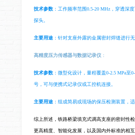
技术参数
：工作频率范围0.5-20 MHz，穿
探头。
主要用途
：针对支座外露的金属密封焊缝进行无
高精度压力传感器与数据记录仪
：
技术参数
：微型化设计，量程覆盖0-2.5 MPa至0
号，可与便携式记录仪或工控机连接。
主要用途
：组成简易或现场的保压检测装置，适
综上所述，铁路桥梁填充式调高支座的密封性检
更高精度、智能化发展，以及国内外标准的相互