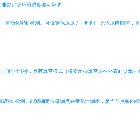
功能以消除环境温度波动影响。
、自动化密封检测。可设定保压压力、时间、允许压降阈值，自
³/s，响应时间小于1秒，具有真空模式（将支座抽真空后在外表面喷氦
或科研检测。能精确定位微漏点并量化泄漏率，是当前灵敏的检