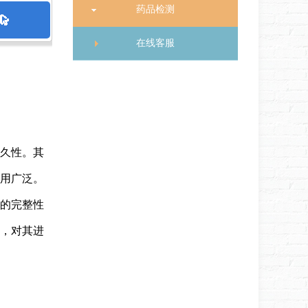
药品检测
在线客服
久性。其
用广泛。
的完整性
，对其进