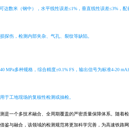
透深度可达数米（钢中），水平线性误差≤1%，垂直线性误差≤3%，
损探伤，检测内部夹杂、气孔、裂纹等缺陷。
-40 MPa多种规格，综合精度±0.1% FS，输出信号为标准4-20 m
用于工地现场的复核性检测或抽检。
测是一个多技术融合、全周期覆盖的严密质量保障体系。随着检
借鉴与融合，该领域的检测规范将更加科学完善，为高速铁路网