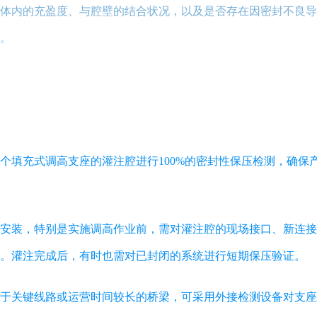
体内的充盈度、与腔壁的结合状况，以及是否存在因密封不良导
。
个填充式调高支座的灌注腔进行100%的密封性保压检测，确保
安装，特别是实施调高作业前，需对灌注腔的现场接口、新连接
。灌注完成后，有时也需对已封闭的系统进行短期保压验证。
于关键线路或运营时间较长的桥梁，可采用外接检测设备对支座