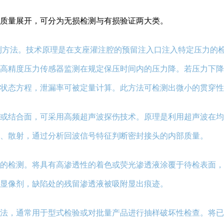
质量展开，可分为无损检测与有损验证两大类。
测方法。技术原理是在支座灌注腔的预留注入口注入特定压力的
高精度压力传感器监测在规定保压时间内的压力降。若压力下降
状态方程，泄漏率可被定量计算。此方法可检测出微小的贯穿性
或结合面，可采用高频超声波探伤技术。原理是利用超声波在均
、散射，通过分析回波信号特征判断密封接头的内部质量。
的检测。将具有高渗透性的着色或荧光渗透液涂覆于待检表面，
显像剂，缺陷处的残留渗透液被吸附显出痕迹。
法，通常用于型式检验或对批量产品进行抽样破坏性检查。将已