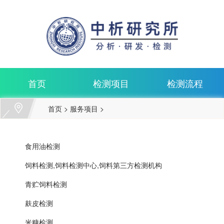
首页
检测项目
检测流程
首页
>
服务项目
>
食用油检测
饲料检测,饲料检测中心,饲料第三方检测机构
青贮饲料检测
麸皮检测
米糠检测