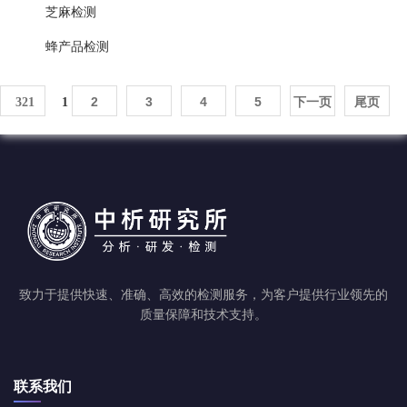
芝麻检测
蜂产品检测
2
3
4
5
下一页
尾页
321
1
致力于提供快速、准确、高效的检测服务，为客户提供行业领先的
质量保障和技术支持。
联系我们