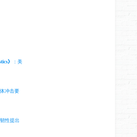
stics》
：美
体冲击要
击韧性提出