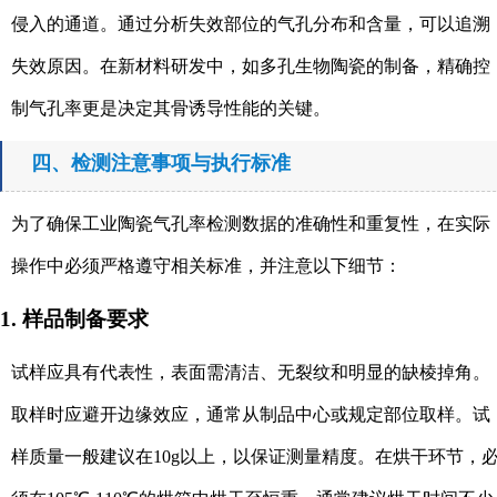
侵入的通道。通过分析失效部位的气孔分布和含量，可以追溯
失效原因。在新材料研发中，如多孔生物陶瓷的制备，精确控
制气孔率更是决定其骨诱导性能的关键。
四、检测注意事项与执行标准
为了确保工业陶瓷气孔率检测数据的准确性和重复性，在实际
操作中必须严格遵守相关标准，并注意以下细节：
1. 样品制备要求
试样应具有代表性，表面需清洁、无裂纹和明显的缺棱掉角。
取样时应避开边缘效应，通常从制品中心或规定部位取样。试
样质量一般建议在10g以上，以保证测量精度。在烘干环节，