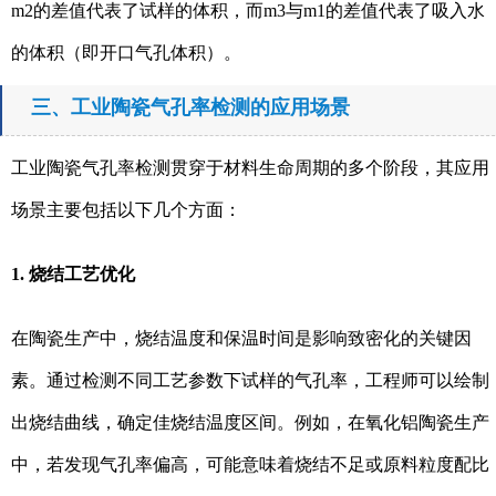
m2的差值代表了试样的体积，而m3与m1的差值代表了吸入水
的体积（即开口气孔体积）。
三、工业陶瓷气孔率检测的应用场景
工业陶瓷气孔率检测贯穿于材料生命周期的多个阶段，其应用
场景主要包括以下几个方面：
1. 烧结工艺优化
在陶瓷生产中，烧结温度和保温时间是影响致密化的关键因
素。通过检测不同工艺参数下试样的气孔率，工程师可以绘制
出烧结曲线，确定佳烧结温度区间。例如，在氧化铝陶瓷生产
中，若发现气孔率偏高，可能意味着烧结不足或原料粒度配比