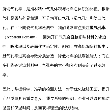
所谓气孔率，是指材料中气孔体积与材料总体积的比值。根据
气孔是否与外界相通，可分为开口气孔（显气孔）和闭口气
孔。在工业陶瓷气孔率检测中，我们通常重点关注
显气孔率
（Apparent Porosity），因为开口气孔会直接影响材料的渗透
性、吸水率以及表面化学稳定性。例如，在高铝陶瓷衬板中，
显气孔率过高会导致介质渗透，降低材料的抗腐蚀能力；而在
多孔陶瓷过滤材料中，气孔率的大小和分布则决定了过滤效
率。
因此，掌握科学、准确的检测方法，对于优化烧结工艺、提升
产品质量具有重要意义。通过系统的检测，企业可以调控烧结
温度和保温时间，从而获得理想的微观结构。