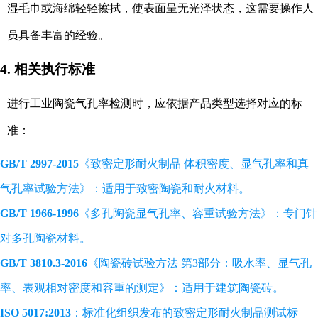
湿毛巾或海绵轻轻擦拭，使表面呈无光泽状态，这需要操作人
员具备丰富的经验。
4. 相关执行标准
进行工业陶瓷气孔率检测时，应依据产品类型选择对应的标
准：
GB/T 2997-2015
《致密定形耐火制品 体积密度、显气孔率和真
气孔率试验方法》：适用于致密陶瓷和耐火材料。
GB/T 1966-1996
《多孔陶瓷显气孔率、容重试验方法》：专门针
对多孔陶瓷材料。
GB/T 3810.3-2016
《陶瓷砖试验方法 第3部分：吸水率、显气孔
率、表观相对密度和容重的测定》：适用于建筑陶瓷砖。
ISO 5017:2013
：标准化组织发布的致密定形耐火制品测试标