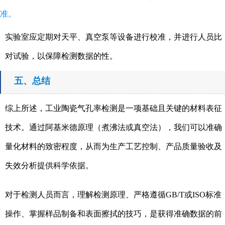
准。
实验室应定期对天平、真空泵等设备进行校准，并进行人员比
对试验，以保障检测数据的性。
五、总结
综上所述，工业陶瓷气孔率检测是一项基础且关键的材料表征
技术。通过阿基米德原理（煮沸法或真空法），我们可以准确
量化材料的致密程度，从而为生产工艺控制、产品质量验收及
失效分析提供科学依据。
对于检测人员而言，理解检测原理、严格遵循GB/T或ISO标准
操作、掌握样品制备和表面擦拭的技巧，是获得准确数据的前