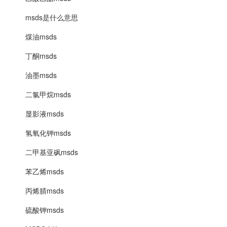
msds是什么意思
煤油msds
丁酮msds
油墨msds
二氯甲烷msds
显影液msds
氢氧化钾msds
二甲基亚砜msds
苯乙烯msds
丙烯腈msds
硫酸钾msds