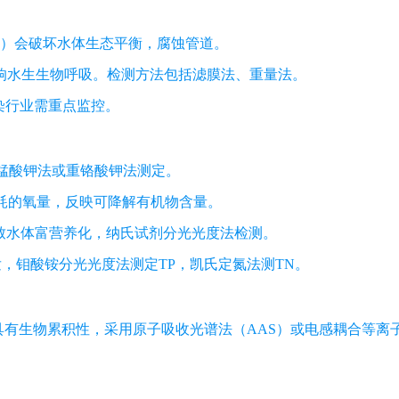
9）会破坏水体生态平衡，腐蚀管道。
响水生生物呼吸。检测方法包括滤膜法、重量法。
染行业需重点监控。
锰酸钾法或重铬酸钾法测定。
耗的氧量，反映可降解有机物含量。
致水体富营养化，纳氏试剂分光光度法检测。
，钼酸铵分光光度法测定TP，凯氏定氮法测TN。
具有生物累积性，采用原子吸收光谱法（AAS）或电感耦合等离
。