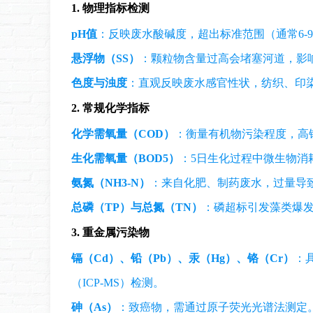
1. 物理指标检测
pH值
：反映废水酸碱度，超出标准范围（通常6-
悬浮物（SS）
：颗粒物含量过高会堵塞河道，影
色度与浊度
：直观反映废水感官性状，纺织、印
2. 常规化学指标
化学需氧量（COD）
：衡量有机物污染程度，高
生化需氧量（BOD5）
：5日生化过程中微生物消
氨氮（NH3-N）
：来自化肥、制药废水，过量导
总磷（TP）与总氮（TN）
：磷超标引发藻类爆发
3. 重金属污染物
镉（Cd）、铅（Pb）、汞（Hg）、铬（Cr）
：
（ICP-MS）检测。
砷（As）
：致癌物，需通过原子荧光光谱法测定