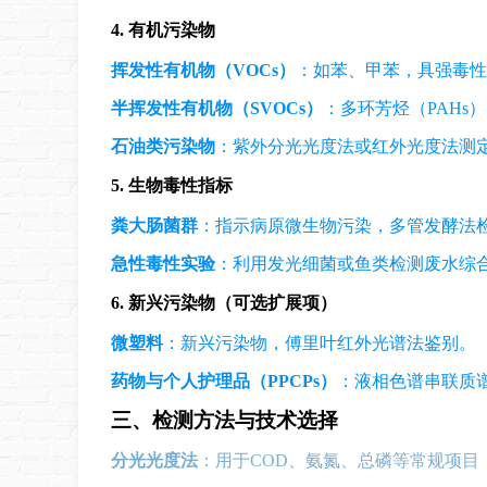
4. 有机污染物
挥发性有机物（VOCs）
：如苯、甲苯，具强毒性
半挥发性有机物（SVOCs）
：多环芳烃（PAHs
石油类污染物
：紫外分光光度法或红外光度法测
5. 生物毒性指标
粪大肠菌群
：指示病原微生物污染，多管发酵法
急性毒性实验
：利用发光细菌或鱼类检测废水综
6. 新兴污染物（可选扩展项）
微塑料
：新兴污染物，傅里叶红外光谱法鉴别。
药物与个人护理品（PPCPs）
：液相色谱串联质谱法
三、检测方法与技术选择
分光光度法
：用于COD、氨氮、总磷等常规项目