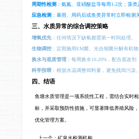
周期性检测
：氨氮、亚硝酸盐等每周1-2次；藻类
应急检测
：暴雨、用药后或鱼类异常时立即检测
三、水质异常的综合调控策略
增氧优先
：任何情况下缺氧都需第一时间处理。
生物调控
：定期施用EM菌、光合细菌分解有机物
换水与底质管理
：每周换水10-20%，配合底改
科学投喂
：根据水温调整饵料量，避免残饵污染
四、结语
鱼塘水质管理是一项系统性工程，需结合实时检
标，并采取预防性措施，可显著降低养殖风险，
优化管理方案。
上一个：
矿泉水检测机构