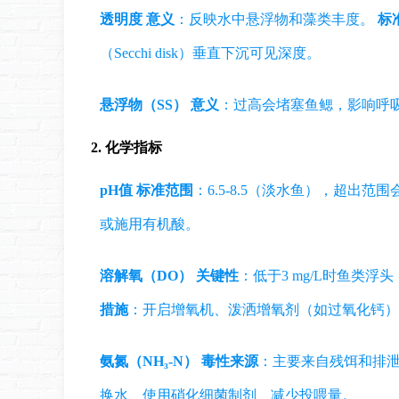
透明度
意义
：反映水中悬浮物和藻类丰度。
标
（Secchi disk）垂直下沉可见深度。
悬浮物（SS）
意义
：过高会堵塞鱼鳃，影响呼
2. 化学指标
pH值
标准范围
：6.5-8.5（淡水鱼），超出
或施用有机酸。
溶解氧（DO）
关键性
：低于3 mg/L时鱼类浮
措施
：开启增氧机、泼洒增氧剂（如过氧化钙）
氨氮（NH₃-N）
毒性来源
：主要来自残饵和排泄
换水、使用硝化细菌制剂、减少投喂量。