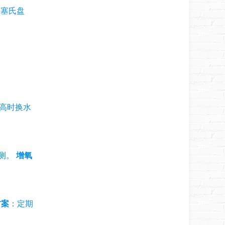
：塞氏盘
过高时换水
测。
增氧
方案
：定期