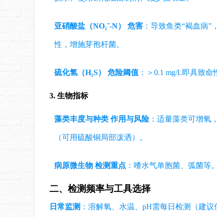
亚硝酸盐（NO₂⁻-N）
危害
：导致鱼类“褐血病”
性，增施芽孢杆菌。
硫化氢（H₂S）
危险阈值
：＞0.1 mg/L即具致
3. 生物指标
藻类丰度与种类
作用与风险
：适量藻类可增氧，
（可用硫酸铜局部泼洒）。
病原微生物
检测重点
：嗜水气单胞菌、弧菌等
二、检测频率与工具选择
日常监测
：溶解氧、水温、pH需每日检测（建议