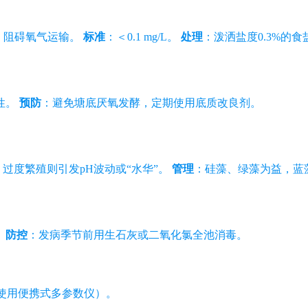
，阻碍氧气运输。
标准
：＜0.1 mg/L。
处理
：泼洒盐度0.3%的
命性。
预防
：避免塘底厌氧发酵，定期使用底质改良剂。
过度繁殖则引发pH波动或“水华”。
管理
：硅藻、绿藻为益，蓝
。
防控
：发病季节前用生石灰或二氧化氯全池消毒。
使用便携式多参数仪）。