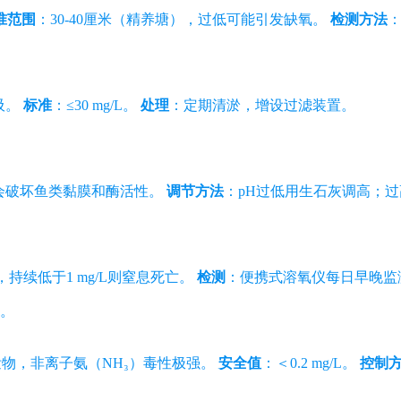
准范围
：30-40厘米（精养塘），过低可能引发缺氧。
检测方法
吸。
标准
：≤30 mg/L。
处理
：定期清淤，增设过滤装置。
范围会破坏鱼类黏膜和酶活性。
调节方法
：pH过低用生石灰调高；
头，持续低于1 mg/L则窒息死亡。
检测
：便携式溶氧仪每日早晚监
。
物，非离子氨（NH₃）毒性极强。
安全值
：＜0.2 mg/L。
控制