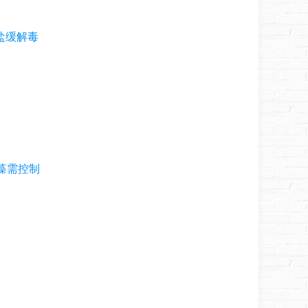
食盐缓解毒
藻需控制