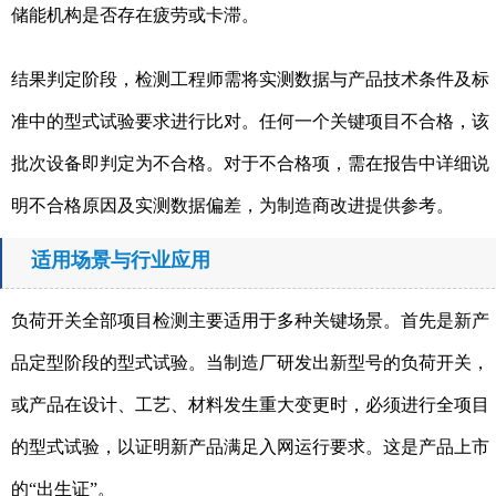
储能机构是否存在疲劳或卡滞。
结果判定阶段，检测工程师需将实测数据与产品技术条件及标
准中的型式试验要求进行比对。任何一个关键项目不合格，该
批次设备即判定为不合格。对于不合格项，需在报告中详细说
明不合格原因及实测数据偏差，为制造商改进提供参考。
适用场景与行业应用
负荷开关全部项目检测主要适用于多种关键场景。首先是新产
品定型阶段的型式试验。当制造厂研发出新型号的负荷开关，
或产品在设计、工艺、材料发生重大变更时，必须进行全项目
的型式试验，以证明新产品满足入网运行要求。这是产品上市
的“出生证”。