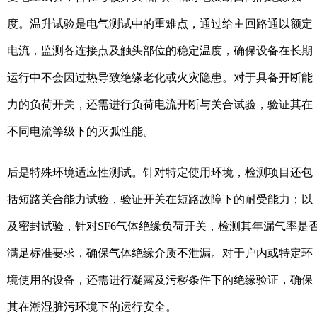
度。温升试验是电气测试中的重难点，通过给主回路通以额定
电流，监测各连接点及触头部位的稳定温度，确保设备在长期
运行中不会因过热导致绝缘老化或火灾隐患。对于具备开断能
力的负荷开关，还需进行负荷电流开断与关合试验，验证其在
不同电流等级下的灭弧性能。
后是特殊环境适应性测试。针对特定使用环境，检测项目还包
括短路关合能力试验，验证开关在短路故障下的耐受能力；以
及密封试验，针对SF6气体绝缘负荷开关，检测其年漏气率是
满足标准要求，确保气体绝缘介质不泄漏。对于户内或特定环
境使用的设备，还需进行凝露及污秽条件下的绝缘验证，确保
其在潮湿脏污环境下的运行安全。