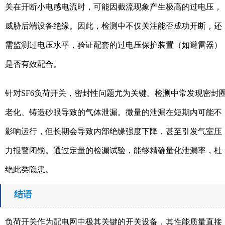
关在开断小电感电流时，可能因截流现象产生极高的过电压，
威胁后端设备绝缘。因此，检测中不仅关注能否成功开断，还
需监测过电压水平，验证配套的过电压保护装置（如避雷器）
是否有效配合。
针对SF6负荷开关，密封性问题尤为关键。检测中常发现密封
老化、铸造砂眼导致的气体泄漏。微量的泄漏在短期内可能不
影响运行，但长期会导致内部绝缘强度下降，甚至引发气室压
力报警闭锁。通过定量的检漏试验，能够精确量化泄漏率，杜
绝此类隐患。
结语
负荷开关作为配电网中极其关键的开关设备，其性能质量直接