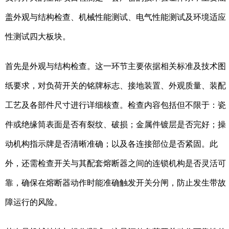
盖外观与结构检查、机械性能测试、电气性能测试及环境适应
性测试四大板块。
首先是外观与结构检查。这一环节主要依据相关标准及技术图
纸要求，对负荷开关的铭牌标志、接地装置、外观质量、装配
工艺及各部件尺寸进行详细核查。检查内容包括但不限于：瓷
件或绝缘筒表面是否有裂纹、破损；金属件镀层是否完好；操
动机构指示牌是否清晰准确；以及各连接部位是否紧固。此
外，还需检查开关与其配套熔断器之间的连锁机构是否灵活可
靠，确保在熔断器动作时能准确触发开关分闸，防止发生带故
障运行的风险。