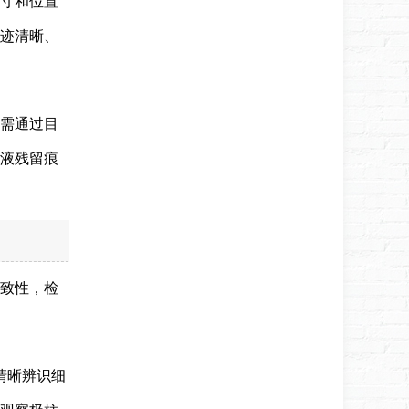
尺寸和位置
迹清晰、
员需通过目
液残留痕
致性，检
清晰辨识细