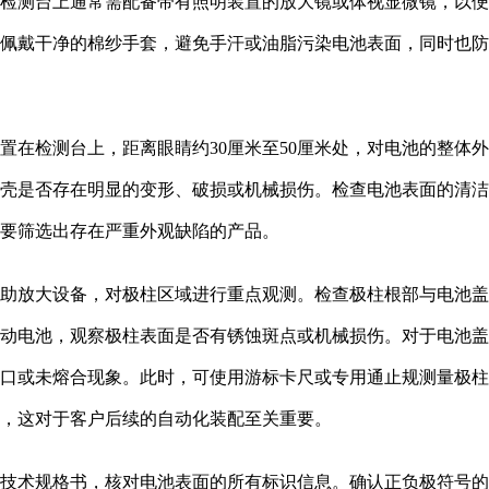
检测台上通常需配备带有照明装置的放大镜或体视显微镜，以便
佩戴干净的棉纱手套，避免手汗或油脂污染电池表面，同时也防
放置在检测台上，距离眼睛约30厘米至50厘米处，对电池的整体
壳是否存在明显的变形、破损或机械损伤。检查电池表面的清洁
要筛选出存在严重外观缺陷的产品。
需借助放大设备，对极柱区域进行重点观测。检查极柱根部与电池
动电池，观察极柱表面是否有锈蚀斑点或机械损伤。对于电池盖
口或未熔合现象。此时，可使用游标卡尺或专用通止规测量极柱
，这对于客户后续的自动化装配至关重要。
产品技术规格书，核对电池表面的所有标识信息。确认正负极符号