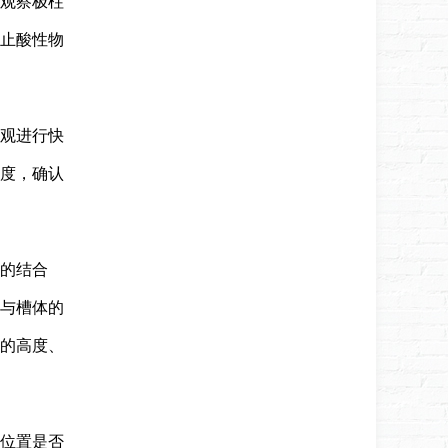
观察极柱
止酸性物
外观进行快
度，确认
盖的结合
与槽体的
的高度、
的位置是否